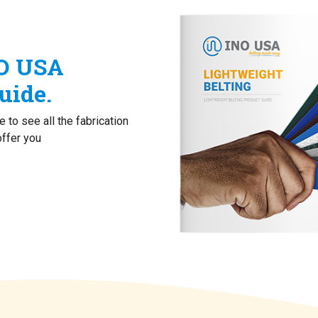
O USA
uide.
 to see all the fabrication
offer you