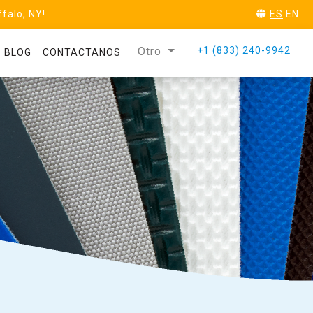
ffalo, NY!
ES
EN
Otro
+1 (833) 240-9942
BLOG
CONTACTANOS