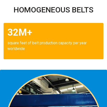
HOMOGENEOUS BELTS
32M+
square feet of belt production capacity per year
worldwide