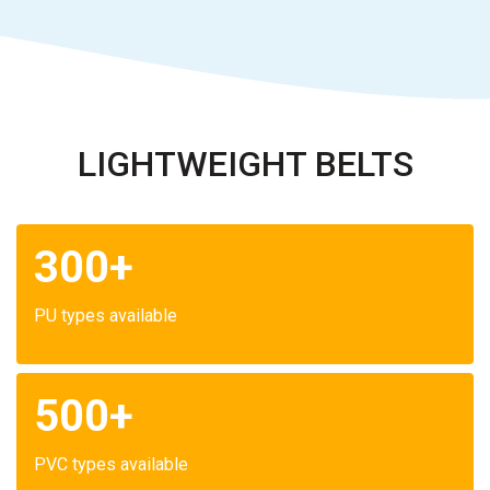
LIGHTWEIGHT BELTS
300+
PU types available
500+
PVC types available