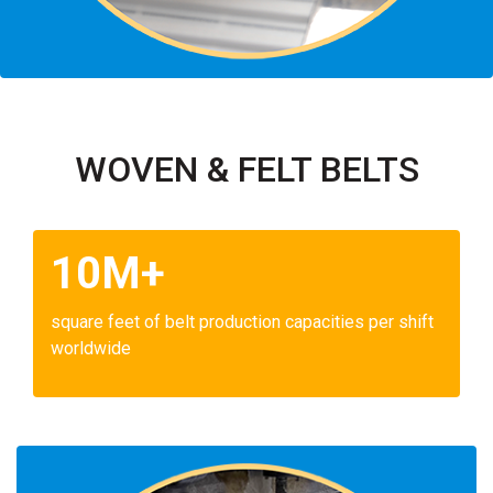
WOVEN & FELT BELTS
10M+
square feet of belt production capacities per shift
worldwide