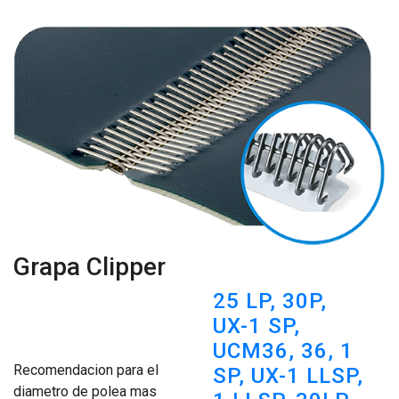
Grapa Clipper
25 LP,
30P,
UX-1 SP,
UCM36,
36,
1
Recomendacion para el
SP,
UX-1 LLSP,
diametro de polea mas