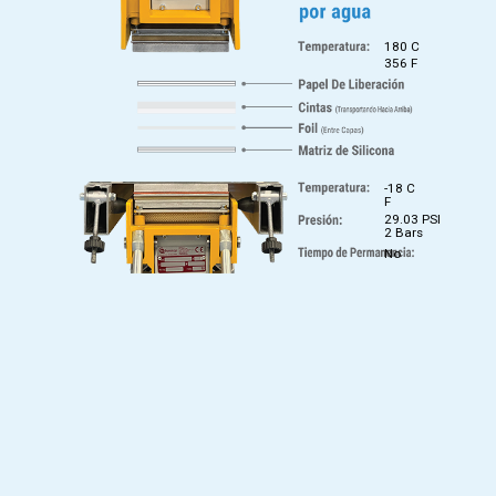
180 C
356 F
-18 C
F
29.03 PSI
2 Bars
No