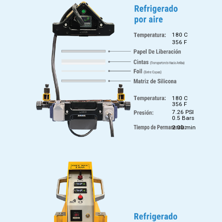
180 C
356 F
180 C
356 F
7.26 PSI
0.5 Bars
2.00 min