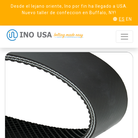
Desde el lejano oriente, Ino por fin ha llegado a USA.
Nuevo taller de confeccion en Buffalo, NY!
ES
EN
Easy 20 Smooth x
SOLICITA MUESTRA
IP Black