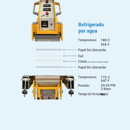
180 C
356 F
175 C
347 F
29.03 PSI
2 Bars
No