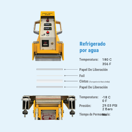
180 C
356 F
-18 C
0 F
29.03 PSI
2 Bars
No