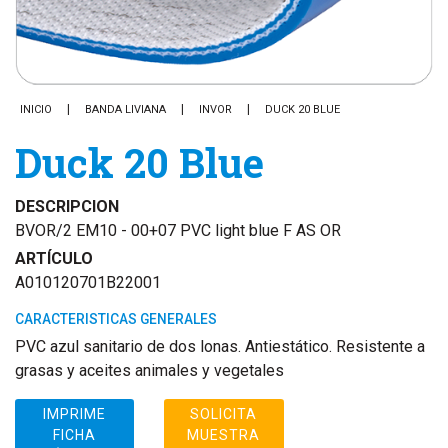
INICIO
BANDA LIVIANA
INVOR
DUCK 20 BLUE
Duck 20 Blue
DESCRIPCION
BVOR/2 EM10 - 00+07 PVC light blue F AS OR
ARTÍCULO
A010120701B22001
CARACTERISTICAS GENERALES
PVC azul sanitario de dos lonas. Antiestático. Resistente a
grasas y aceites animales y vegetales
IMPRIME
SOLICITA
FICHA
MUESTRA