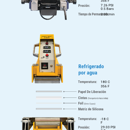
356 F
7.26 PSI
0.5 Bars
2.00 min
180 C
356 F
-18 C
F
29.03 PSI