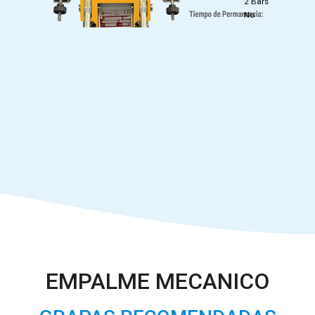
2 Bars
No
EMPALME MECANICO