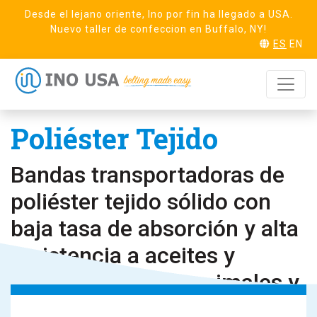
Desde el lejano oriente, Ino por fin ha llegado a USA.
Nuevo taller de confeccion en Buffalo, NY!
ES
EN
HOME
BANDA TEJIDA Y FIELTRO
INWOV
SWP
Poliéster Tejido
Bandas transportadoras de
poliéster tejido sólido con
baja tasa de absorción y alta
resistencia a aceites y
grasas vegetales, animales y
minerales