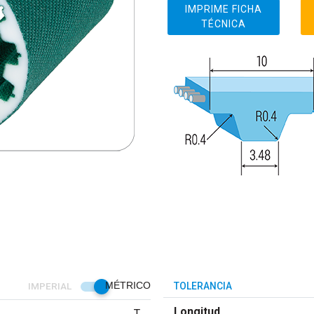
IMPRIME FICHA
TÉCNICA
IMPERIAL
MÉTRICO
TOLERANCIA
Longitud
T