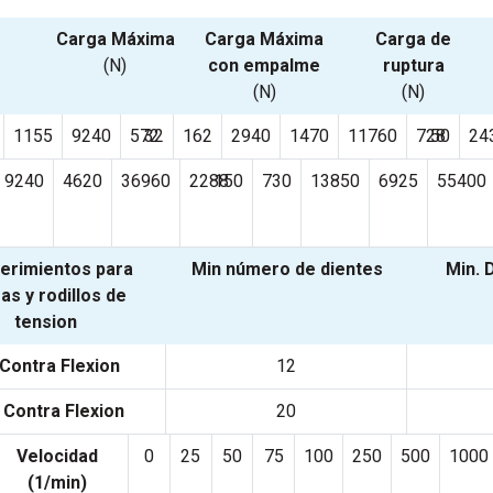
Carga Máxima
Carga Máxima
Carga de
(N)
con empalme
ruptura
(N)
(N)
1155
9240
572
32
162
2940
1470
11760
728
50
24
9240
4620
36960
2288
150
730
13850
6925
55400
erimientos para
Min número de dientes
Min. 
as y rodillos de
tension
 Contra Flexion
12
 Contra Flexion
20
Velocidad
0
25
50
75
100
250
500
1000
(1/min)