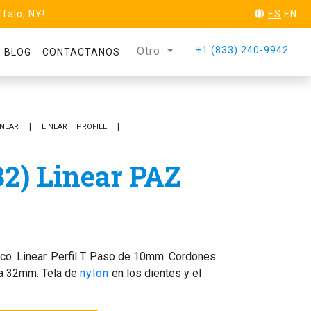
ffalo, NY!
ES
EN
Otro
+1 (833) 240-9942
BLOG
CONTACTANOS
SOLICITA MUESTRA
INEAR
LINEAR T PROFILE
32) Linear PAZ
nco. Linear. Perfil T. Paso de 10mm. Cordones
da 32mm. Tela de
nylon
en los dientes y el