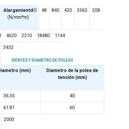
Alargamiento
10
48
840
420
3360
208
(N/mm*m)
3
4620
2310
18480
1144
3432
DIENTES Y DIAMETRO DE POLEAS
Diametro (mm)
Diametro de la polea de
tensión (mm)
36.35
40
61.81
60
2000