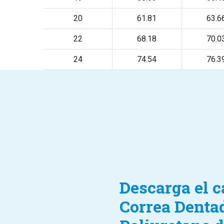
20
61.81
63.6
22
68.18
70.0
24
74.54
76.3
Descarga el c
Correa Denta