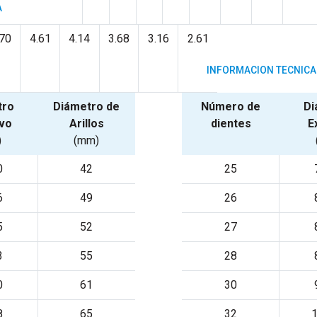
A
.70
4.61
4.14
3.68
3.16
2.61
INFORMACION TECNICA 
tro
Diámetro de
Número de
Di
ivo
Arillos
dientes
E
)
(mm)
0
42
25
6
49
26
5
52
27
3
55
28
0
61
30
8
65
32
1