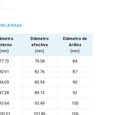
DE LA POLEA
ámetro
Diámetro
Diámetro de
xterno
efectivo
Arillos
(mm)
(mm)
(mm)
77.73
79.58
84
80.91
82.76
87
84.09
85.94
90
87.28
89.13
93
93.64
95.49
100
00.01
101.86
106