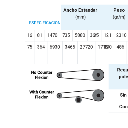
Ancho Estandar
Peso
(mm)
(gr/m)
ESPECIFICACIONES
16
81
1470
735
5880
364
25
121
2310
75
364
6930
3465
27720
1716
100
486
Requ
pole
Sin
Con