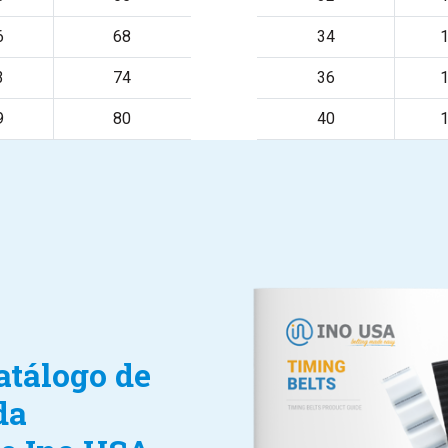
6
68
34
1
3
74
36
1
9
80
40
1
atálogo de
da