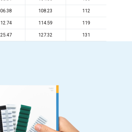
06.38
108.23
112
12.74
114.59
119
25.47
127.32
131