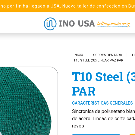
 Ino por fin ha llegado a USA. Nuevo taller de confeccion en Bu
INICIO
CORREA DENTADA
L
T10 STEEL (32) LINEAR PAZ PAR
T10 Steel (
PAR
CARACTERISTICAS GENERALES
Sincronica de poliuretano bla
de acero. Lineas de corte ca
reves