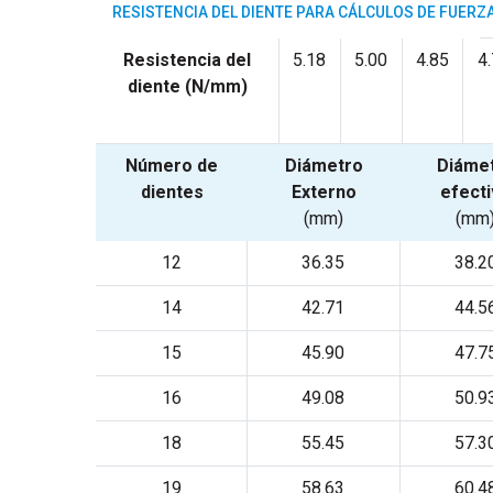
RESISTENCIA DEL DIENTE PARA CÁLCULOS DE FUERZ
Resistencia del
5.18
5.00
4.85
4
diente (N/mm)
Número de
Diámetro
Diáme
dientes
Externo
efect
(mm)
(mm
12
36.35
38.2
14
42.71
44.5
15
45.90
47.7
16
49.08
50.9
18
55.45
57.3
19
58.63
60.4